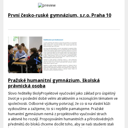
První česko-ruské gymnázium, s.r.o. Praha 10
Pražské humanitní gymnázium, školská
právnická osoba
Slovo ředitelky školyProjektové vyučování jako základ pro úspěšný
život je v poslední době velmi atraktivním a rezonujícím tématem ve
společnosti. Odborné výzkumy potvrzují, že co si na vlastní kůži
vyzkoušíme a zažijeme, to si i nejdéle pamatujeme. Pražské
humanitní gymnázium nemá z projektového vyučování strach
a aktivně ho rozvíjí. Propojováním humanitních a přírodovědných
předmětů do bloků chceme docílit toho, aby se naši studenti stali