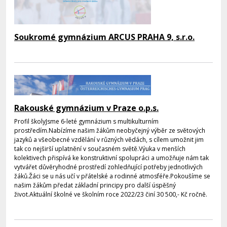
Soukromé gymnázium ARCUS PRAHA 9, s.r.o.
Rakouské gymnázium v Praze o.p.s.
Profil školyJsme 6-leté gymnázium s multikulturním
prostředím.Nabízíme našim žákům neobyčejný výběr ze světových
jazyků a všeobecné vzdělání v různých vědách, s cílem umožnit jim
tak co nejširší uplatnění v současném světě.Výuka v menších
kolektivech přispívá ke konstruktivní spolupráci a umožňuje nám tak
vytvářet důvěryhodné prostředí zohledňující potřeby jednotlivých
žáků.Žáci se u nás učí v přátelské a rodinné atmosféře.Pokoušíme se
našim žákům předat základní principy pro další úspěšný
život.Aktuální školné ve školním roce 2022/23 činí 30 500,- Kč ročně.