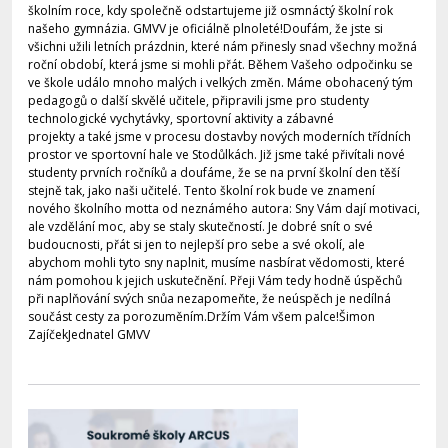
školním roce, kdy společně odstartujeme již osmnáctý školní rok
našeho gymnázia. GMVV je oficiálně plnoleté!Doufám, že jste si
všichni užili letních prázdnin, které nám přinesly snad všechny možná
roční období, která jsme si mohli přát. Během Vašeho odpočinku se
ve škole událo mnoho malých i velkých změn. Máme obohacený tým
pedagogů o další skvělé učitele, připravili jsme pro studenty
technologické vychytávky, sportovní aktivity a zábavné
projekty a také jsme v procesu dostavby nových moderních třídních
prostor ve sportovní hale ve Stodůlkách. Již jsme také přivítali nové
studenty prvních ročníků a doufáme, že se na první školní den těší
stejně tak, jako naši učitelé. Tento školní rok bude ve znamení
nového školního motta od neznámého autora: Sny Vám dají motivaci,
ale vzdělání moc, aby se staly skutečností. Je dobré snít o své
budoucnosti, přát si jen to nejlepší pro sebe a své okolí, ale
abychom mohli tyto sny naplnit, musíme nasbírat vědomosti, které
nám pomohou k jejich uskutečnění. Přeji Vám tedy hodně úspěchů
při naplňování svých snůa nezapomeňte, že neúspěch je nedílná
součást cesty za porozuměním.Držím Vám všem palce!Šimon
ZajíčekJednatel GMVV