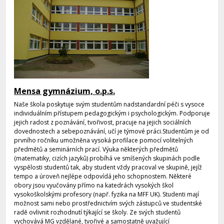
Mensa gymnázium, o.p.s.
Naše škola poskytuje svým studentům nadstandardní péči s vysoce
individuálním přístupem pedagogickým i psychologickým. Podporuje
jejich radost z poznávání, tvořivost, pracuje na jejich sociálních
dovednostech a sebepoznávání, učí je týmové práci.Studentům je od
prvního ročníku umožněna vysoká profilace pomocí volitelných
předmětů a seminárních prací. Výuka některých předmětů
(matematiky, cizích jazyků) probíhá ve smíšených skupinách podle
vyspělosti studentů tak, aby student vždy pracoval ve skupině, jejíž
tempo a úroveň nejlépe odpovídá jeho schopnostem. Některé
obory jsou vyučovány přímo na katedrách vysokých škol
vysokoškolskými profesory (např. fyzika na MFF UK). Studenti mají
možnost sami nebo prostřednictvím svých zástupců ve studentské
radě ovlivnit rozhodnutí týkající se školy. Ze svých studentů
vychovává MG vzdělané, tvořivé a samostatně uvažující