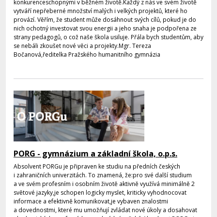
konkurenceschopnými v běžném životě.Každý z nás ve svém životě
vytváří nepřeberné množství malých i velkých projektů, které ho
provází. Věřím, že student může dosáhnout svých cílů, pokud je do
nich ochotný investovat svou energii a jeho snaha je podpořena ze
strany pedagogů, o což naše škola usiluje. Přála bych studentům, aby
se nebáli zkoušet nové věci a projekty.Mgr. Tereza
Bočanová,ředitelka Pražského humanitního gymnázia
PORG - gymnázium a základní škola, o.p.s.
Absolvent PORGu je připraven ke studiu na předních českých
i zahraničních univerzitách. To znamená, že:pro své další studium
a ve svém profesním i osobním životě aktivně využívá minimálně 2
světové jazyky,je schopen logicky myslet, kriticky vyhodnocovat
informace a efektivně komunikovat,je vybaven znalostmi
a dovednostmi, které mu umožňují zvládat nové úkoly a dosahovat