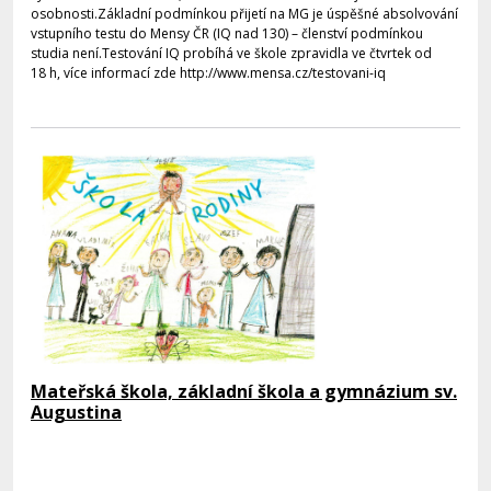
osobnosti.Základní podmínkou přijetí na MG je úspěšné absolvování
vstupního testu do Mensy ČR (IQ nad 130) – členství podmínkou
studia není.Testování IQ probíhá ve škole zpravidla ve čtvrtek od
18 h, více informací zde http://www.mensa.cz/testovani-iq
Mateřská škola, základní škola a gymnázium sv.
Augustina