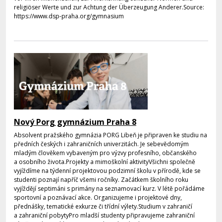
religiöser Werte und zur Achtung der Überzeugung Anderer.Source:
https://www.dsp-praha.org/gymnasium
Nový Porg gymnázium Praha 8
Absolvent pražského gymnázia PORG Libeň je připraven ke studiu na
předních českých i zahraničních univerzitách. Je sebevědomým
mladým člověkem vybaveným pro výzvy profesního, občanského
a osobního života.Projekty a mimoškolní aktivityVšichni společně
vyjíždíme na týdenní projektovou podzimní školu v přírodě, kde se
studenti poznají napříč všemi ročníky. Začátkem školního roku
vyjíždějí septimáni s primány na seznamovací kurz. V létě pořádáme
sportovní a poznávací akce. Organizujeme i projektové dny,
přednášky, tematické exkurze či třídní výlety.Studium v zahraničí
a zahraniční pobytyPro mladší studenty připravujeme zahraniční