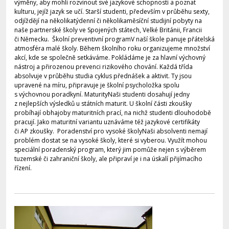
výměny, aby mohli rozvinout své jazykové schopnosti a poznat
kulturu, jejíž jazyk se učí. Starší studenti, především v průběhu sexty,
odjíždějí na několikatýdenní či několikaměsíční studijní pobyty na
naše partnerské školy ve Spojených státech, Velké Británii, Francii
či Německu. Školní preventivní programV naší škole panuje přátelská
atmosféra malé školy. Během školního roku organizujeme množství
akcí, kde se společně setkáváme. Pokládáme je za hlavní výchovný
nástroj a přirozenou prevenci rizikového chování. Každá třída
absolvuje v průběhu studia cyklus přednášek a aktivit. Ty jsou
upravené na míru, připravuje je školní psycholožka spolu
s výchovnou poradkyní. MaturityNaši studenti dosahují jedny
z nejlepších výsledků u státních maturit. U školní části zkoušky
probíhají obhajoby maturitních prací, na nichž studenti dlouhodobě
pracují. Jako maturitní variantu uznáváme též jazykové certifikáty
či AP zkoušky. Poradenství pro vysoké školyNaši absolventi nemají
problém dostat se na vysoké školy, které si vyberou. Využít mohou
speciální poradenský program, který jim pomůže nejen s výběrem
tuzemské či zahraniční školy, ale připraví je i na úskalí přijímacího
řízení.