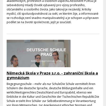
akademických, profesních a osobních úspěchů.Absolvent PORGu je
sebevědomý mladý člověk vybavený pro výzvy profesního,
občanského a osobního života. Jako takový:je nezávislý, kriticky
myslící, cítí spoluodpovědnost za svět, ve kterém žije, a informovaně
se rozhoduje,není snadno manipulovatelný a je schopen a připraven
podílet se na životě společnosti, jejíž je součástí.
Německá škola v Praze s.r.o. - zahraniční škola a
gymnázium
Begegnungsschule – mehr als nur SchuleDie Schule vermittelt ihren
Schülern die deutsche Sprache, deutsche Bildungsinhalte und ein
wirklichkeitsgerechtes Deutschland und Europabild, ebenso wie
Einblicke in die Kultur und Geschichte der Tschechischen Republik.Die
Schule erzieht ihre Schüler zur Selbstbestimmung in Verantwortung
vor ihren Mitmenschen, zur Anerkennung ethischer Normen und