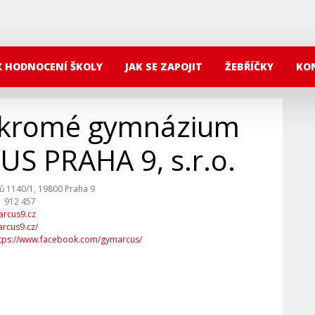
X HODNOCENÍ ŠKOLY
JAK SE ZAPOJIT
ŽEBŘÍČKY
KO
kromé gymnázium
US PRAHA 9, s.r.o.
ků 1140/1, 19800 Praha 9
1 912 457
arcus9.cz
arcus9.cz/
tps://www.facebook.com/gymarcus/