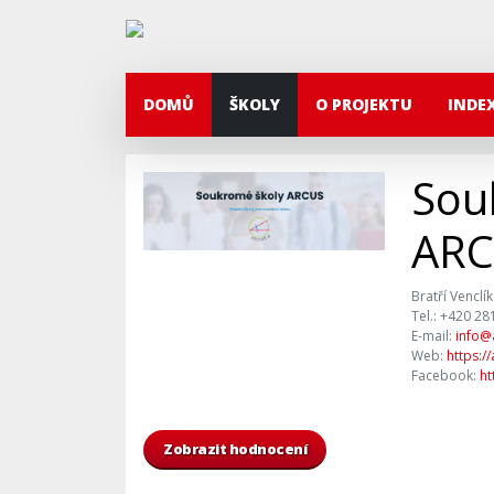
DOMŮ
ŠKOLY
O PROJEKTU
INDE
Sou
ARC
Bratří Venclí
Tel.: +420 28
E-mail:
info@
Web:
https://
Facebook:
ht
Zobrazit hodnocení