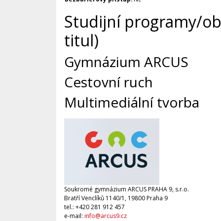
Studijní programy/obo
titul)
Gymnázium ARCUS
Cestovní ruch
Multimediální tvorba
Soukromé gymnázium ARCUS PRAHA 9, s.r.o.
Bratří Venclíků 1140/1, 19800 Praha 9
tel.: +420 281 912 457
e-mail:
info@arcus9.cz