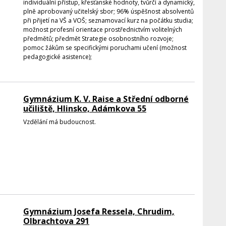
individuální přístup, křesťanské hodnoty, tvůrčí a dynamický,
plně aprobovaný učitelský sbor; 96% úspěšnost absolventů
při přijetí na VŠ a VOŠ; seznamovací kurz na počátku studia;
možnost profesní orientace prostřednictvím volitelných
předmětů; předmět Strategie osobnostního rozvoje;
pomoc žákům se specifickými poruchami učení (možnost
pedagogické asistence);
Gymnázium K. V. Raise a Střední odborné
učiliště, Hlinsko, Adámkova 55
Vzdělání má budoucnost.
Gymnázium Josefa Ressela, Chrudim,
Olbrachtova 291