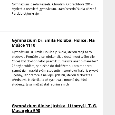
Gymnázium Josefa Ressela, Chrudim, Olbrachtova 291 -
čtyřleté a osmileté gymnázium. Státní střední škola zřízená
Pardubickým krajem.
Gymnázium Dr. Emila Holuba, Holice, Na
Mušce 1110
Gymnázium Dr. Emila Holuba je škola, kterou stojí za to
studovat. Pomůže ti se zdokonalit a dosáhnout tvého cíle.
Chceš být doktor nebo právník, žurnalista anebo manažer?
Žádný problém, společně do dokážeme. Toto moderní
gymnázium nabízí svým studentům sportovní halu, jazykové
učebny, laboratoře a nejlepší jídelnu, kterou si dokážeš
představit. Naše škola už vychovala mnohé úspěšné
studenty, ty se můžeš stát jedním z nich.
Gymnázium Aloise Jiráska, Litomyšl, T. G.
Masaryka 590