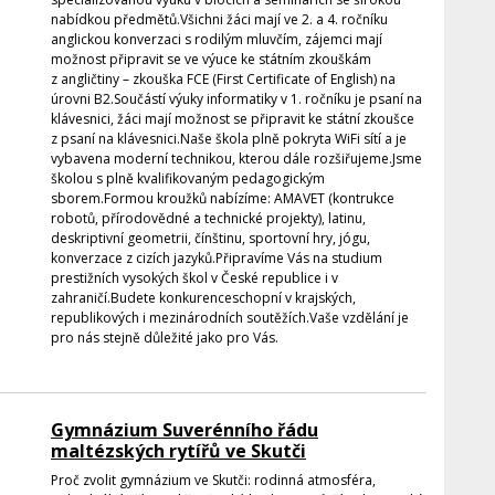
nabídkou předmětů.Všichni žáci mají ve 2. a 4. ročníku
anglickou konverzaci s rodilým mluvčím, zájemci mají
možnost připravit se ve výuce ke státním zkouškám
z angličtiny – zkouška FCE (First Certificate of English) na
úrovni B2.Součástí výuky informatiky v 1. ročníku je psaní na
klávesnici, žáci mají možnost se připravit ke státní zkoušce
z psaní na klávesnici.Naše škola plně pokryta WiFi sítí a je
vybavena moderní technikou, kterou dále rozšiřujeme.Jsme
školou s plně kvalifikovaným pedagogickým
sborem.Formou kroužků nabízíme: AMAVET (kontrukce
robotů, přírodovědné a technické projekty), latinu,
deskriptivní geometrii, čínštinu, sportovní hry, jógu,
konverzace z cizích jazyků.Připravíme Vás na studium
prestižních vysokých škol v České republice i v
zahraničí.Budete konkurenceschopní v krajských,
republikových i mezinárodních soutěžích.Vaše vzdělání je
pro nás stejně důležité jako pro Vás.
Gymnázium Suverénního řádu
maltézských rytířů ve Skutči
Proč zvolit gymnázium ve Skutči: rodinná atmosféra,