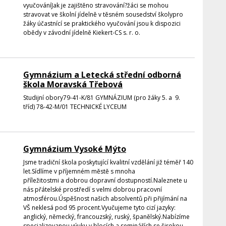
vyučováníJak je zajištěno stravování?žáci se mohou
stravovat ve školní jídelně v těsném sousedství školypro
žáky účastnící se praktického vyučování jsou k dispozici
obědy v závodní jídelně Kiekert-CS s. r. o.
Gymnázium a Letecká střední odborná
škola Moravská Třebová
Studijní obory79-41-K/81 GYMNÁZIUM (pro žáky 5. a 9.
tříd) 78-42-M/01 TECHNICKÉ LYCEUM
Gymnázium Vysoké Mýto
Jsme tradiční škola poskytující kvalitní vzdělání již téměř 140
let.Sídlíme v příjemném městě s mnoha
příležitostmi a dobrou dopravní dostupností.Naleznete u
nás přátelské prostředí s velmi dobrou pracovní
atmosférou.Úspěšnost našich absolventů při přijímání na
VŠ neklesá pod 95 procent.Vyučujeme tyto cizí jazyky:
anglický, německý, francouzský, ruský, španělský.Nabízíme
specializovanou výuku v blocích a seminářích se širokou