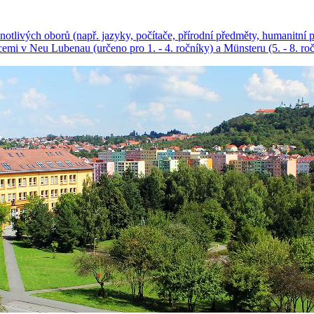
otlivých oborů (např. jazyky, počítače, přírodní předměty, humanitní p
acemi v Neu Lubenau (určeno pro 1. - 4. ročníky) a Münsteru (5. - 8. roč