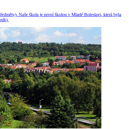
ředměty). Naše škola je první školou v Mladé Boleslavi, která byla
ník).