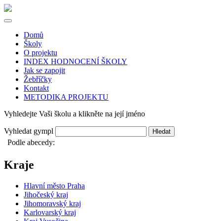
Domů
Školy
O projektu
INDEX HODNOCENÍ ŠKOLY
Jak se zapojit
Žebříčky
Kontakt
METODIKA PROJEKTU
Vyhledejte Vaši školu a klikněte na její jméno
Vyhledat gympl
Hledat
Podle abecedy:
Kraje
Hlavní město Praha
Jihočeský kraj
Jihomoravský kraj
Karlovarský kraj