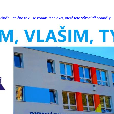
růběhu celého roku se konala řada akcí, které toto výročí připomněly.