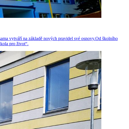
sama vytváří na základě nových pravidel své osnovy.Od školního
ola pro život“.