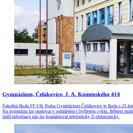
Gymnázium, Čelákovice, J. A. Komenského 414
Fakultní škola FF UK Praha Gymnázium Čelákovice je škola s 25 leto
Na gymnáziu lze studovat v osmiletém i čtyřletém cyklu. Během studia
další informace nás lze kontaktovat telefonicky či elektronicky.