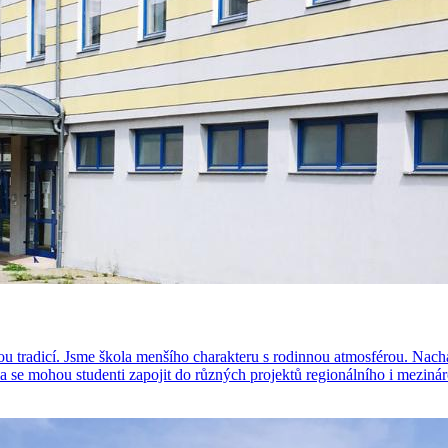
u tradicí. Jsme škola menšího charakteru s rodinnou atmosférou. Nach
 se mohou studenti zapojit do různých projektů regionálního i mezináro