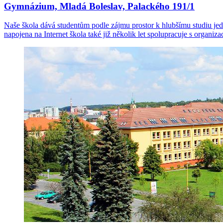
Gymnázium, Mladá Boleslav, Palackého 191/1
Naše škola dává studentům podle zájmu prostor k hlubšímu studiu jedn
napojena na Internet škola také již několik let spolupracuje s organiz