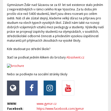
Gymnázium Žďár nad Sázavou se za 61 let své existence stalo jedním
z nejprestižnějších v rámci celého Kraje Vysočina. Za tu dobu jím
prošlo více než 5400 studentů, kteří jsou dnes rozeseti po celém
světě. Náš cíl ale zůstal stejný, klademe velký důraz na přípravu pro
studium na všech typech vysokých škol. Záleží nám také na rozvoji
dobrých vzájemných vztahů mezi pedagogy a studenty. Výsledky naší
práce se projevují úspěchy studentů na olympiádách, v soutěžích,
středoškolské odborné činnosti a především vysokou úspěšností
maturantů při přijímacích zkouškách na vysoké školy.
Kde studovat po střední škole?
Stačí se podívat jedním klikem do brožury
Absolvent.cz
Nebo se podívejte na sociální stránky školy
WWW:
www.gymzr.cz
Facebook:
https://www.facebook.com/gymzr