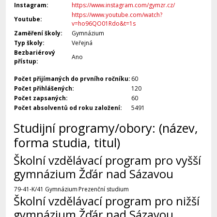
Instagram:
https://www.instagram.com/gymzr.cz/
https://www.youtube.com/watch?
Youtube:
v=ho96QO01Rdo&t=1s
Zaměření školy:
Gymnázium
Typ školy:
Veřejná
Bezbariérový
Ano
přístup:
Počet přijímaných do prvního ročníku:
60
Počet přihlášených:
120
Počet zapsaných:
60
Počet absolventů od roku založení:
5491
Studijní programy/obory: (název,
forma studia, titul)
Školní vzdělávací program pro vyšší
gymnázium Žďár nad Sázavou
79-41-K/41 Gymnázium
Prezenční studium
Školní vzdělávací program pro nižší
gymnázium Žďár nad Sázavou