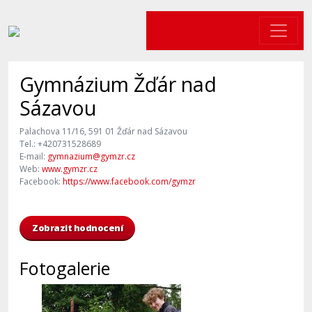
Gymnázium Žďár nad
Sázavou
Palachova 11/16, 591 01 Žďár nad Sázavou
Tel.: +420731528689
E-mail:
gymnazium@gymzr.cz
Web:
www.gymzr.cz
Facebook:
https://www.facebook.com/gymzr
Zobrazit hodnocení
Fotogalerie