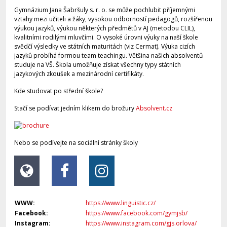
Gymnázium Jana Šabršuly s. r. o. se může pochlubit příjemnými
vztahy mezi učiteli a žáky, vysokou odborností pedagogů, rozšířenou
výukou jazyků, výukou některých předmětů v AJ (metodou CLIL),
kvalitními rodilými mluvčími. O vysoké úrovni výuky na naší škole
svědčí výsledky ve státních maturitách (viz Cermat). Výuka cizích
jazyků probíhá formou team teachingu. Většina našich absolventů
studuje na VŠ. Škola umožňuje získat všechny typy státních
jazykových zkoušek a mezinárodní certifikáty.
Kde studovat po střední škole?
Stačí se podívat jedním klikem do brožury
Absolvent.cz
Nebo se podívejte na sociální stránky školy
WWW:
https://www.linguistic.cz/
Facebook:
https://www.facebook.com/gymjsb/
Instagram:
https://www.instagram.com/gjs.orlova/