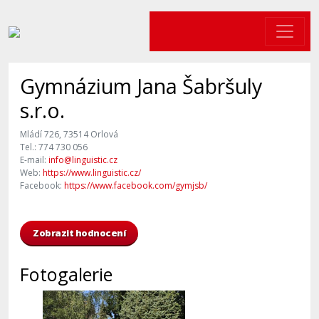
Gymnázium Jana Šabršuly
s.r.o.
Mládí 726, 73514 Orlová
Tel.: 774 730 056
E-mail:
info@linguistic.cz
Web:
https://www.linguistic.cz/
Facebook:
https://www.facebook.com/gymjsb/
Zobrazit hodnocení
Fotogalerie